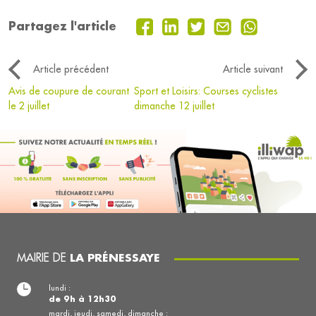
Partagez l'article
Article précédent
Article suivant
Avis de coupure de courant
Sport et Loisirs: Courses cyclistes
le 2 juillet
dimanche 12 juillet
MAIRIE DE
LA PRÉNESSAYE
lundi :
de 9h à 12h30
mardi, jeudi, samedi, dimanche :