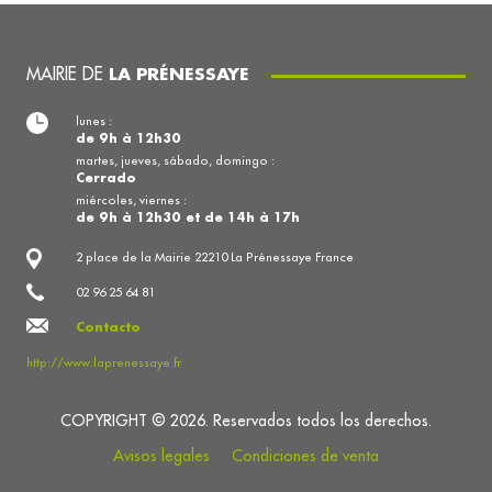
MAIRIE DE
LA PRÉNESSAYE
lunes :
de 9h à 12h30
martes, jueves, sábado, domingo :
Cerrado
miércoles, viernes :
de 9h à 12h30 et de 14h à 17h
2 place de la Mairie 22210 La Prénessaye France
02 96 25 64 81
Contacto
http://www.laprenessaye.fr
COPYRIGHT © 2026. Reservados todos los derechos.
Avisos legales
Condiciones de venta