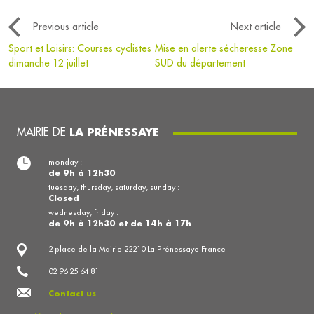
Previous article
Next article
Sport et Loisirs: Courses cyclistes
Mise en alerte sécheresse Zone
dimanche 12 juillet
SUD du département
MAIRIE DE
LA PRÉNESSAYE
monday :
de 9h à 12h30
tuesday, thursday, saturday, sunday :
Closed
wednesday, friday :
de 9h à 12h30 et de 14h à 17h
2 place de la Mairie 22210 La Prénessaye France
02 96 25 64 81
Contact us