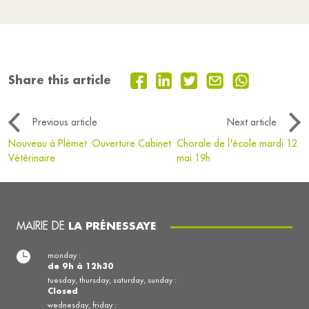
Share this article
Previous article
Next article
Nouveau à Plémet :Ouverture Cabinet
Chorale de l'école mardi 12
Vétérinaire
mai 19h
MAIRIE DE
LA PRÉNESSAYE
monday :
de 9h à 12h30
tuesday, thursday, saturday, sunday :
Closed
wednesday, friday :